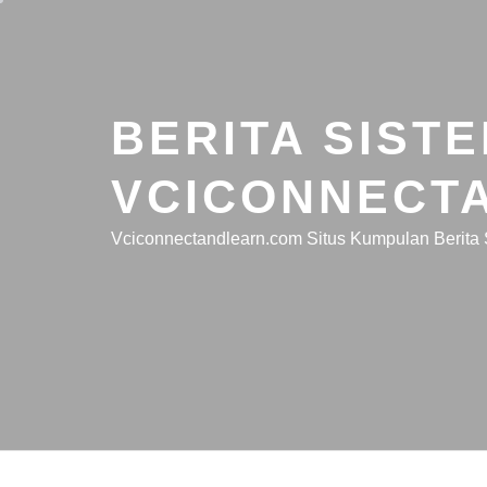
Skip
to
content
BERITA SIST
VCICONNECT
Vciconnectandlearn.com Situs Kumpulan Berita 