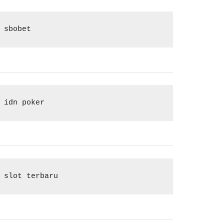
sbobet
idn poker
slot terbaru