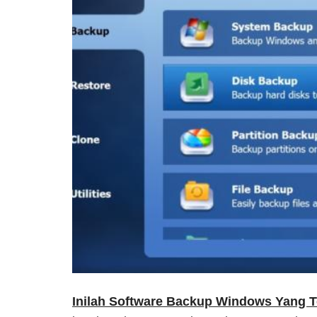
Inilah Software Backup Windows Yang T