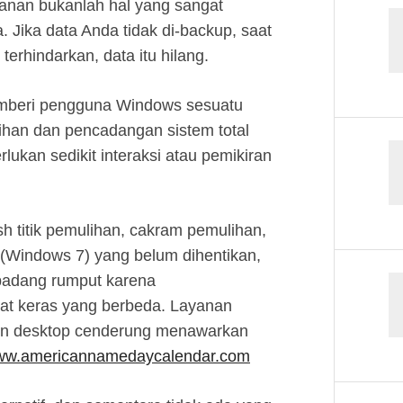
anan bukanlah hal yang sangat
 Jika data Anda tidak di-backup, saat
terhindarkan, data itu hilang.
memberi pengguna Windows sesuatu
lihan dan pencadangan sistem total
erlukan sedikit interaksi atau pemikiran
h titik pemulihan, cakram pemulihan,
(Windows 7) yang belum dihentikan,
padang rumput karena
at keras yang berbeda. Layanan
klien desktop cenderung menawarkan
www.americannamedaycalendar.com