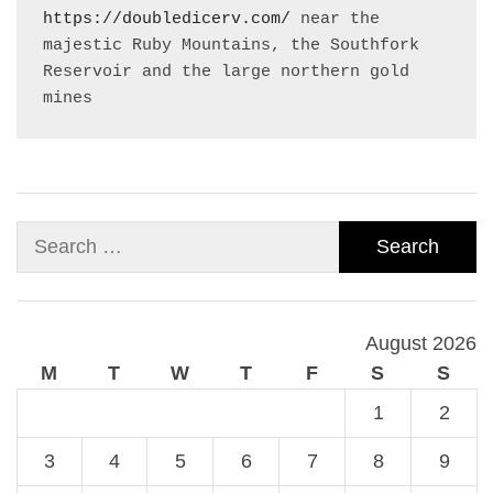
https://doubledicerv.com/
 near the 
majestic Ruby Mountains, the Southfork 
Reservoir and the large northern gold 
mines
Search
for:
August 2026
M
T
W
T
F
S
S
1
2
3
4
5
6
7
8
9