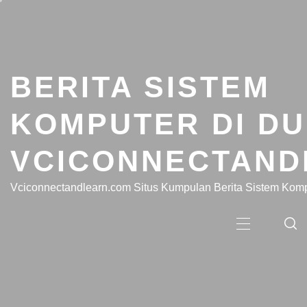
Skip
to
content
BERITA SISTEM
KOMPUTER DI DU
VCICONNECTAND
Vciconnectandlearn.com Situs Kumpulan Berita Sistem Kompu
Primary
Menu