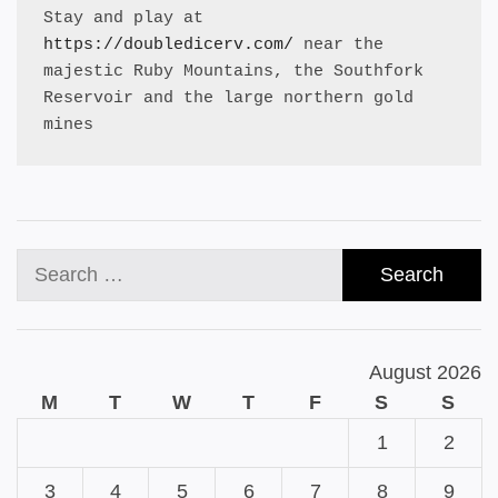
Stay and play at 
https://doubledicerv.com/
 near the 
majestic Ruby Mountains, the Southfork 
Reservoir and the large northern gold 
mines
Search
for:
August 2026
M
T
W
T
F
S
S
1
2
3
4
5
6
7
8
9