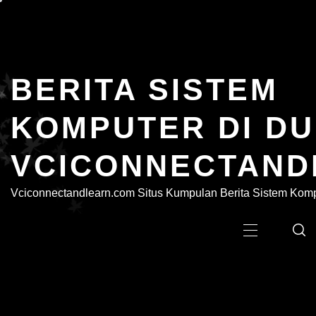
Skip
to
content
BERITA SISTEM
KOMPUTER DI DU
VCICONNECTAND
Vciconnectandlearn.com Situs Kumpulan Berita Sistem Kompu
Primary
Menu